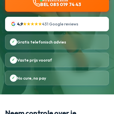
NU BEREIKBAAR
BEL 085 019 74 43
4,9
★★★★★
431 Google reviews
✓
Gratis telefonisch advies
✓
Vaste prijs vooraf
✓
No cure, no pay
Neem controle over je