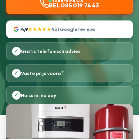
NU BEREIKBAAR
BEL 085 019 74 43
4,9
★★★★★
431 Google reviews
✓
Gratis telefonisch advies
✓
Vaste prijs vooraf
✓
No cure, no pay