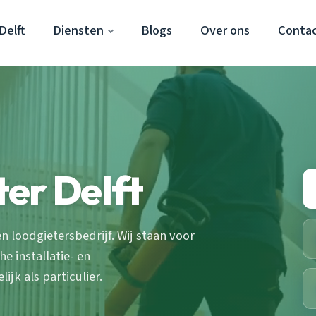
Delft
Diensten
Blogs
Over ons
Conta
er Delft
en loodgietersbedrijf. Wij staan voor
 installatie- en
jk als particulier.