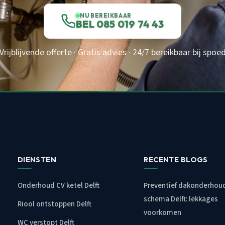
NU BEREIKBAAR
BEL 085 019 74 43
Vrijblijvende offerte · Gratis advies · 24/7 bereikbaar bij spoe
DIENSTEN
RECENTE BLOGS
Onderhoud CV ketel Delft
Preventief dakonderhou
schema Delft: lekkages
Riool ontstoppen Delft
voorkomen
WC verstopt Delft