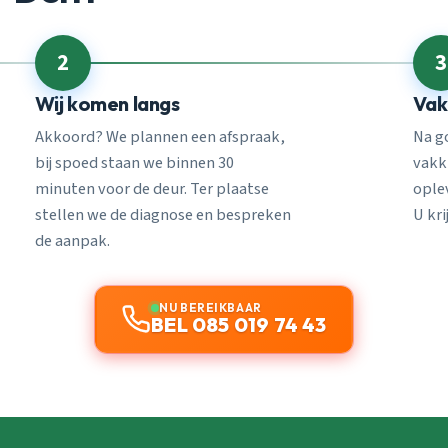
2
3
Wij komen langs
Vak
Akkoord? We plannen een afspraak,
Na g
bij spoed staan we binnen 30
vakk
minuten voor de deur. Ter plaatse
ople
stellen we de diagnose en bespreken
U kri
de aanpak.
NU BEREIKBAAR
BEL 085 019 74 43