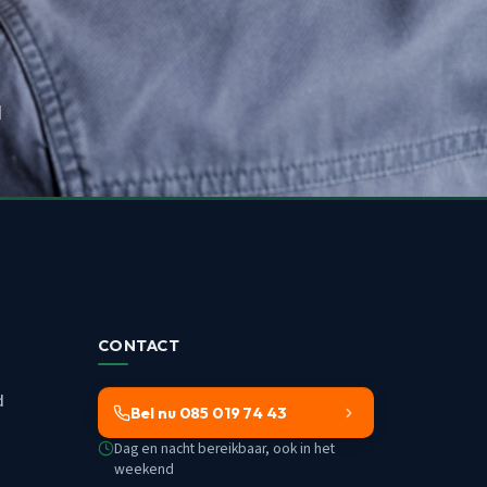
d
CONTACT
d
Bel nu 085 019 74 43
Dag en nacht bereikbaar, ook in het
weekend