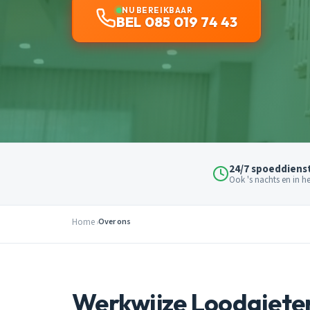
NU BEREIKBAAR
BEL 085 019 74 43
24/7 spoeddiens
Ook 's nachts en in 
Home
Over ons
Werkwijze Loodgieter