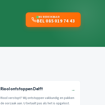
NU BEREIKBAAR
BEL 085 019 74 43
Riool ontstoppen Delft
→
Riool verstopt? Wij ontstoppen vakkundig en pakken
de oorzaak aan. U betaalt pas als het is opgelost.