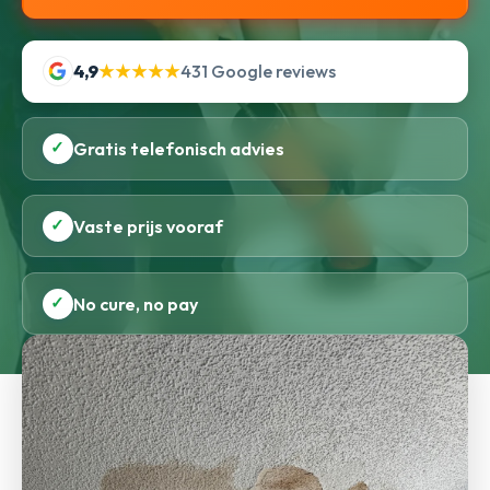
4,9
★★★★★
431 Google reviews
✓
Gratis telefonisch advies
✓
Vaste prijs vooraf
✓
No cure, no pay