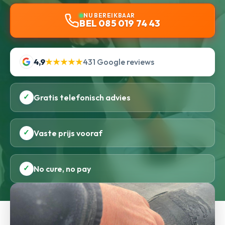
NU BEREIKBAAR
BEL 085 019 74 43
4,9
★★★★★
431 Google reviews
✓
Gratis telefonisch advies
✓
Vaste prijs vooraf
✓
No cure, no pay