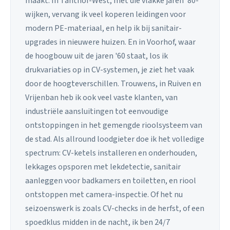
maakt. In Tanthof-West, met die vlakke jaren '80-
wijken, vervang ik veel koperen leidingen voor
modern PE-materiaal, en help ik bij sanitair-
upgrades in nieuwere huizen. En in Voorhof, waar
de hoogbouw uit de jaren '60 staat, los ik
drukvariaties op in CV-systemen, je ziet het vaak
door de hoogteverschillen. Trouwens, in Ruiven en
Vrijenban heb ik ook veel vaste klanten, van
industriële aansluitingen tot eenvoudige
ontstoppingen in het gemengde rioolsysteem van
de stad. Als allround loodgieter doe ik het volledige
spectrum: CV-ketels installeren en onderhouden,
lekkages opsporen met lekdetectie, sanitair
aanleggen voor badkamers en toiletten, en riool
ontstoppen met camera-inspectie. Of het nu
seizoenswerk is zoals CV-checks in de herfst, of een
spoedklus midden in de nacht, ik ben 24/7