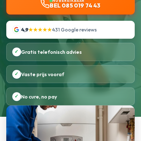
NU BEREIKBAAR
BEL 085 019 74 43
4,9
★★★★★
431 Google reviews
✓
Gratis telefonisch advies
✓
Vaste prijs vooraf
✓
No cure, no pay