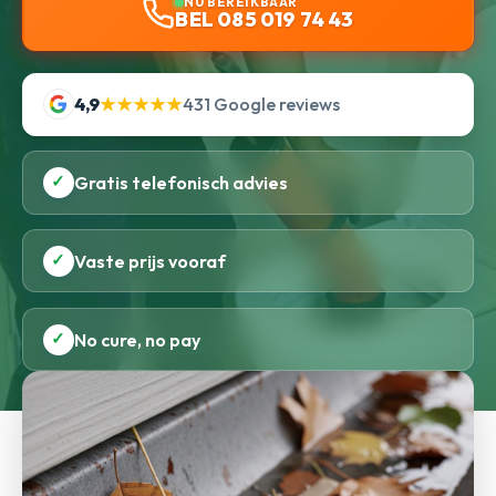
NU BEREIKBAAR
BEL 085 019 74 43
4,9
★★★★★
431 Google reviews
✓
Gratis telefonisch advies
✓
Vaste prijs vooraf
✓
No cure, no pay