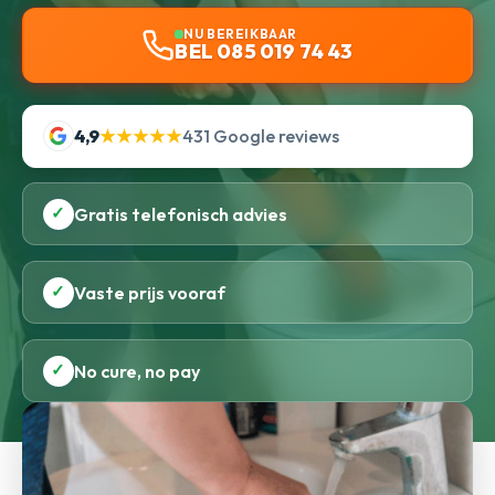
NU BEREIKBAAR
BEL 085 019 74 43
4,9
★★★★★
431 Google reviews
✓
Gratis telefonisch advies
✓
Vaste prijs vooraf
✓
No cure, no pay