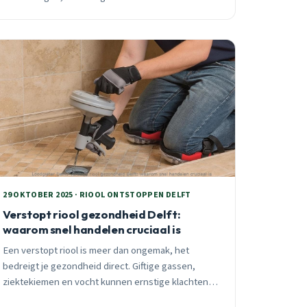
vragen om camera-inspectie en gerichte oplossing.
Lees wat te doen.
29 OKTOBER 2025 · RIOOL ONTSTOPPEN DELFT
Verstopt riool gezondheid Delft:
waarom snel handelen cruciaal is
Een verstopt riool is meer dan ongemak, het
bedreigt je gezondheid direct. Giftige gassen,
ziektekiemen en vocht kunnen ernstige klachten
veroorzaken. Leer de waarschuwingssignalen