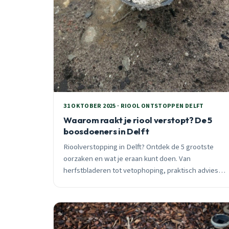
31 OKTOBER 2025 · RIOOL ONTSTOPPEN DELFT
Waarom raakt je riool verstopt? De 5
boosdoeners in Delft
Rioolverstopping in Delft? Ontdek de 5 grootste
oorzaken en wat je eraan kunt doen. Van
herfstbladeren tot vetophoping, praktisch advies
van een lokale loodgieter met 25 jaar ervaring.