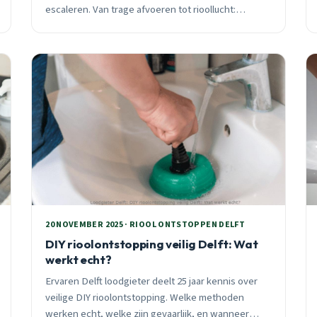
escaleren. Van trage afvoeren tot rioollucht:
praktisch advies van een ervaren Delftse loodgieter
met 25 jaar ervaring.
20 NOVEMBER 2025 · RIOOL ONTSTOPPEN DELFT
DIY rioolontstopping veilig Delft: Wat
werkt echt?
Ervaren Delft loodgieter deelt 25 jaar kennis over
veilige DIY rioolontstopping. Welke methoden
werken echt, welke zijn gevaarlijk, en wanneer