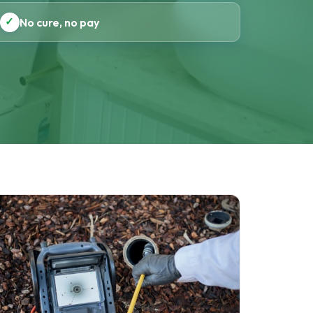
✓
No cure, no pay