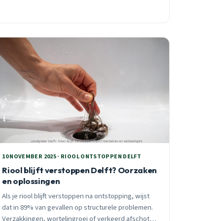
10 NOVEMBER 2025 · RIOOL ONTSTOPPEN DELFT
Riool blijft verstoppen Delft? Oorzaken
en oplossingen
Als je riool blijft verstoppen na ontstopping, wijst
dat in 89% van gevallen op structurele problemen.
Verzakkingen, wortelingroei of verkeerd afschot