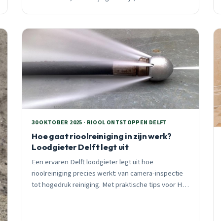
moet je een professional bellen? Praktische tips
specifiek voor Delftse woningen.
30 OKTOBER 2025 · RIOOL ONTSTOPPEN DELFT
Hoe gaat rioolreiniging in zijn werk?
Loodgieter Delft legt uit
Een ervaren Delft loodgieter legt uit hoe
rioolreiniging precies werkt: van camera-inspectie
tot hogedruk reiniging. Met praktische tips voor Hof
van Delft en Buitenhof bewoners.