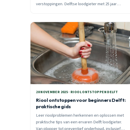
verstoppingen. Delftse loodgieter met 25 jaar
ervaring legt uit wanneer huismiddelen falen en
welke professionele methoden wél werken.
28 NOVEMBER 2025 · RIOOL ONTSTOPPEN DELFT
Riool ontstoppen voor beginners Delft:
praktische gids
Leer rioolproblemen herkennen en oplossen met
praktische tips van een ervaren Delft loodgieter.
Van plopper tot preventief onderhoud, inclusief