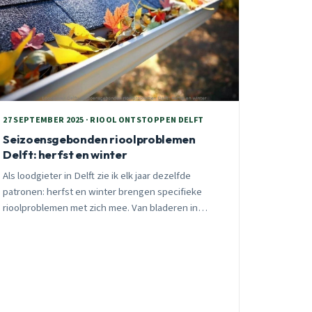
27 SEPTEMBER 2025 · RIOOL ONTSTOPPEN DELFT
Seizoensgebonden rioolproblemen
Delft: herfst en winter
Als loodgieter in Delft zie ik elk jaar dezelfde
patronen: herfst en winter brengen specifieke
rioolproblemen met zich mee. Van bladeren in
Vrijenban tot bevriezing in Ruiven, ontdek hoe u
problemen voorkomt en wanneer u professionele
hulp nodig heeft.