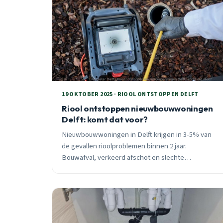
19 OKTOBER 2025 · RIOOL ONTSTOPPEN DELFT
Riool ontstoppen nieuwbouwwoningen
Delft: komt dat voor?
Nieuwbouwwoningen in Delft krijgen in 3-5% van
de gevallen rioolproblemen binnen 2 jaar.
Bouwafval, verkeerd afschot en slechte
aansluitingen zijn de hoofdoorzaken. Camera-
inspectie geeft bewijs voor garantieclaims.