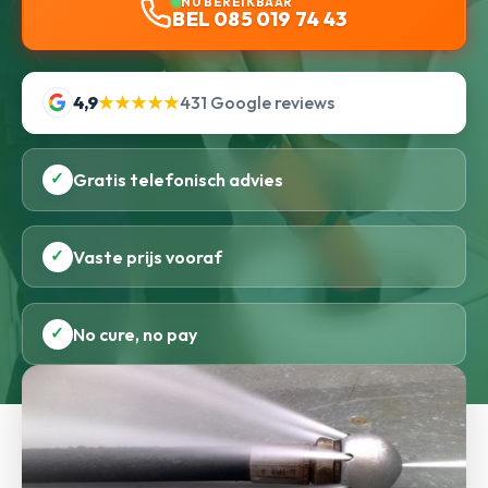
NU BEREIKBAAR
BEL 085 019 74 43
4,9
★★★★★
431 Google reviews
✓
Gratis telefonisch advies
✓
Vaste prijs vooraf
✓
No cure, no pay