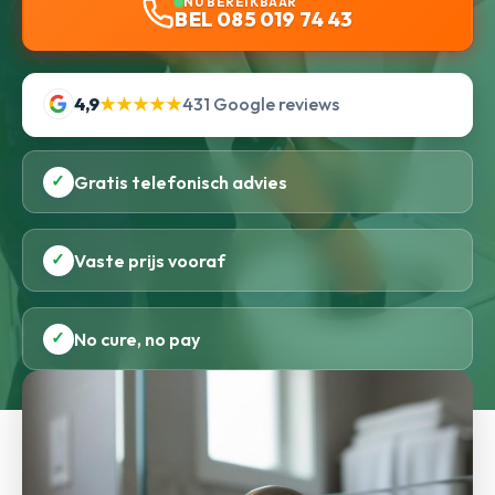
NU BEREIKBAAR
BEL 085 019 74 43
4,9
★★★★★
431 Google reviews
✓
Gratis telefonisch advies
✓
Vaste prijs vooraf
✓
No cure, no pay