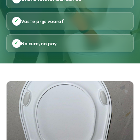
✓
Vaste prijs vooraf
✓
No cure, no pay