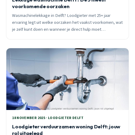
voorkomende oorzaken
Wasmachinelekkage in Delft? Loodgieter met 25+ jaar
ervaring legt uit welke oorzaken het vaakst voorkomen, wat
je zelf kunt doen en wanneer je direct hulp moet
inschakelen. Van gescheurde slangen tot versleten
manchetten.
18 NOVEMBER 2025 · LOODGIETER DELFT
Loodgieter verduurzamen woning Delft: jouw
rol uitgelegd