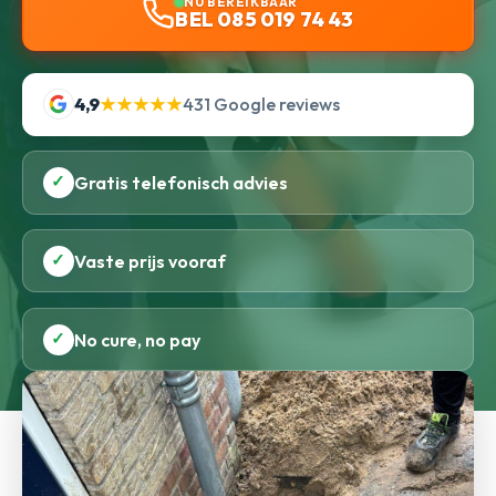
NU BEREIKBAAR
BEL 085 019 74 43
4,9
★★★★★
431 Google reviews
✓
Gratis telefonisch advies
✓
Vaste prijs vooraf
✓
No cure, no pay