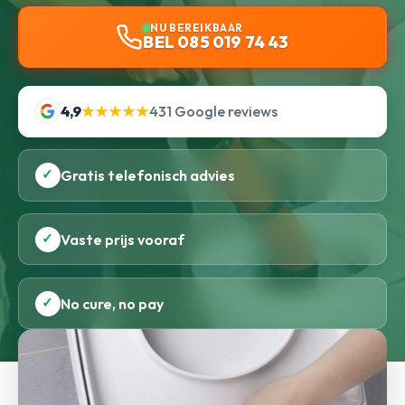
NU BEREIKBAAR
BEL 085 019 74 43
4,9
★★★★★
431 Google reviews
✓
Gratis telefonisch advies
✓
Vaste prijs vooraf
✓
No cure, no pay